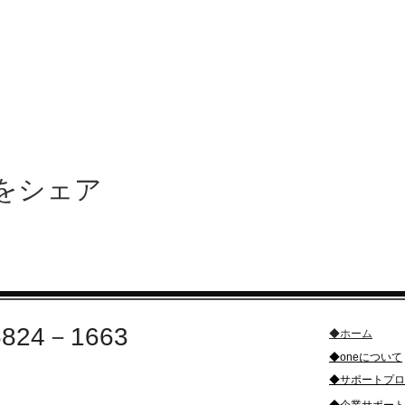
をシェア
6824－1663
◆ホーム​
​◆oneについて
合せ・お申込み
​◆サポートプ