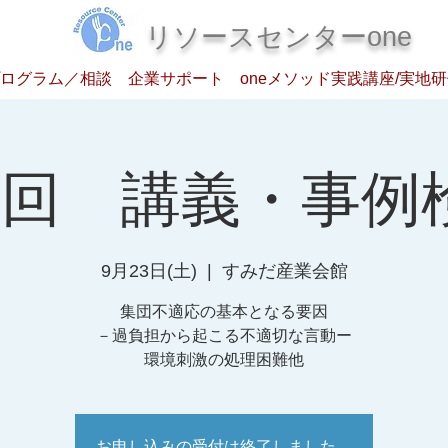
​リソースセンターone
ログラム／相談
企業サポート
oneメソッド実践講座/実地
3回 講義・事例
9月23日(土)
  |  
すみだ産業会館
集団不適応の基本となる要因
－過負担から起こる不適切な言動ー
環境刺激の処理困難他
お申し込みの受付は終了しました。