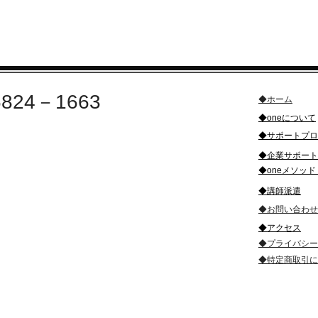
6824－1663
◆ホーム​
​◆oneについて
合せ・お申込み
​◆サポートプ
​◆企業サポート
​◆oneメソッド 
​◆講師派遣
◆お問い合わせ
​◆アクセス
◆プライバシー
​◆特定商取引