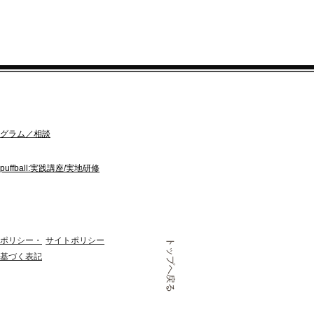
ログラム／相談
puffball:実践講座/実地研修
ポリシー
​・
サイトポリシー
トップへ戻る
に基づく表記