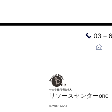
​03－
お問
​特定非営利活動法人
​リソースセンターone
© 2018 r‐one