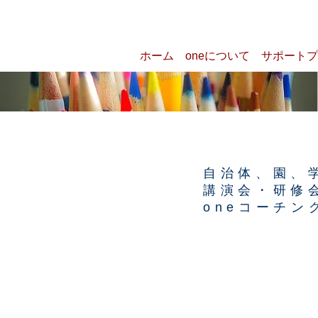
ホーム
oneについて
サポートプ
自治体、園、
​講演会・研
oneコーチ