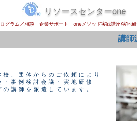
​リソースセンターone
ログラム／相談
企業サポート
oneメソッド実践講座/実地
​講師
学校、団体からのご依頼により
修会・事例検討会議・実地研修
ングの講師を派遣しています。