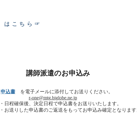
​はこちら☞
講師派遣のお申込み
申込書
を電子メールに添付してお送りください。
​
r-one@mtg.biglobe.ne.jp
・日程確
保後、決定日程で申込書をお送りいたします。
・お送りした申込書のご返送を
もってお申込み確定となります