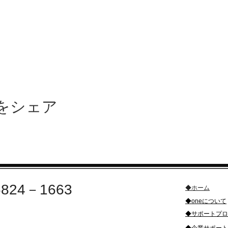
をシェア
6824－1663
◆ホーム​
​◆oneについて
合せ・お申込み
​◆サポートプ