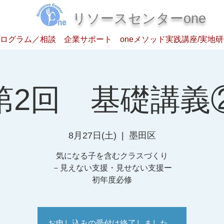
​リソースセンターone
ログラム／相談
企業サポート
oneメソッド実践講座/実地
第2回 基礎講義
8月27日(土)
  |  
墨田区
気になる子を含むクラスづくり
－見えない支援・見せない支援ー
初年度必修
お申し込みの受付は終了しました。