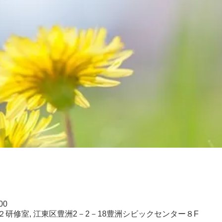
00
研修室, 江東区豊洲2－2－18豊洲シビックセンター８F