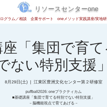
​リソースセンターone
ログラム／相談
企業サポート
oneメソッド実践講座/実地
講座「集団で育て
でない特別支援
8月29日(土)
  |  
江東区豊洲文化センター第２研修室
puffball2026: oneプラクティカム
■基礎講座「集団で育てる特別でない特別支援」
－脳機能視点で育てあげる－