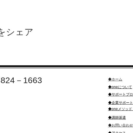
をシェア
6824－1663
◆ホーム​
​◆oneについて
合せ・お申込み
​◆サポートプ
​◆企業サポート
​◆oneメソッド 
​◆講師派遣
◆お問い合わせ