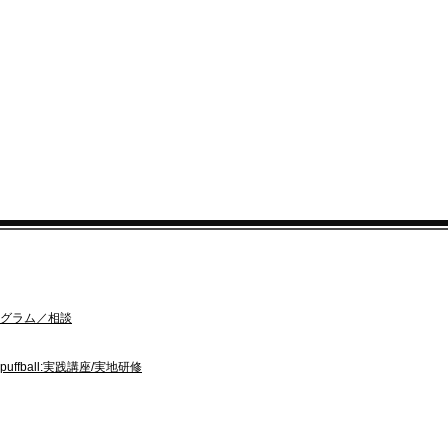
ログラム／相談
puffball:実践講座/実地研修